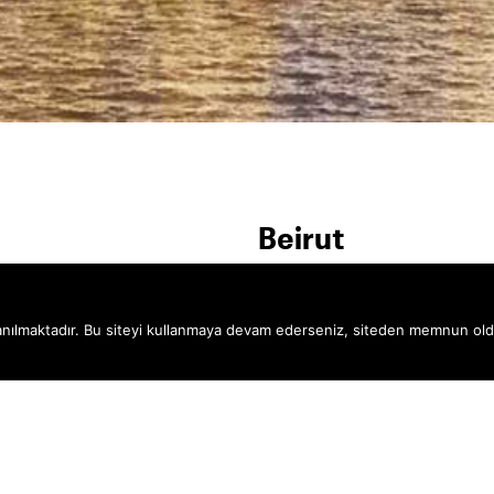
PORTFÖYE GERİ DÖN
MİMARİ
İÇ MIMARI
Beirut
Area: 78.8300 SQM
llanılmaktadır. Bu siteyi kullanmaya devam ederseniz, siteden memnun o