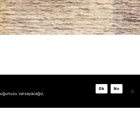
INSTAGRAM
LINKEDIN
FACEBOOK
Ok
No
lduğunuzu varsayacağız.
GİZLİLİK POLİTİKASI