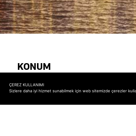
HAKKIMIZDA
KARİYER
İLETIŞIM
KONUM
ÇEREZ KULLANIMI
Sizlere daha iyi hizmet sunabilmek için web sitemizde çerezler ku
©2023 WE MANAGE. TÜM HAKLARI SAKLIDIR